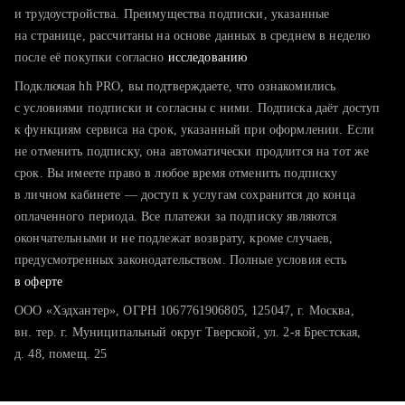
тратите много времени на поиск и вручную поднимаете
и трудоустройства. Преимущества подписки, указанные
резюме
на странице, рассчитаны на основе данных в среднем в неделю
после её покупки согласно
хотите сравнить себя с конкурентами и оценить шансы
исследованию
Подключая hh PRO, вы подтверждаете, что ознакомились
с условиями подписки и согласны с ними. Подписка даёт доступ
к функциям сервиса на срок, указанный при оформлении. Если
не отменить подписку, она автоматически продлится на тот же
срок. Вы имеете право в любое время отменить подписку
в личном кабинете — доступ к услугам сохранится до конца
оплаченного периода. Все платежи за подписку являются
окончательными и не подлежат возврату, кроме случаев,
предусмотренных законодательством. Полные условия есть
в оферте
ООО «Хэдхантер», ОГРН 1067761906805, 125047, г. Москва,
вн. тер. г. Муниципальный округ Тверской, ул. 2-я Брестская,
д. 48, помещ. 25