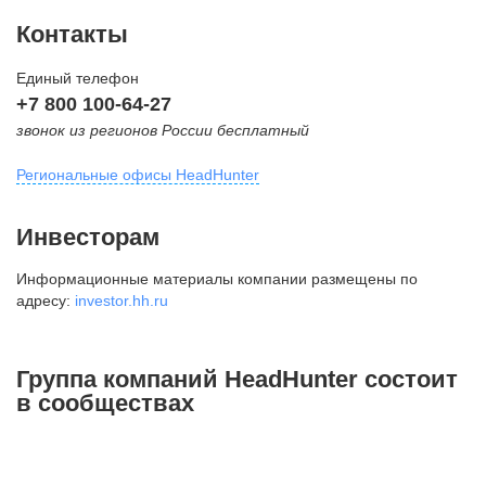
Контакты
Единый телефон
+7 800 100-64-27
звонок из регионов России бесплатный
Региональные офисы HeadHunter
Москва
Инвесторам
внутригородская территория
Информационные материалы компании размещены по
Муниципальный округ Тверской,
адресу:
investor.hh.ru
2-я Брестская ул., д. 48,
помещение 25
+7 495 974-64-27
Группа компаний HeadHunter состоит
+7 495 980-64-27
в сообществах
+7 495 134-92-24
press@hh.ru