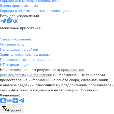
Карьера для молодых специалистов
pr@nsk.hh.ru
Школа программистов
Карьера в некоммерческих организациях
Минск
Боты для уведомлений
пр-т Дзержинского, д. 57,
10 этаж, помещение 45-1
Мобильное приложение
+375 (17)
336-03-02
Этика и комплаенс
pr@rabota.by
Оказание услуг
Использование сайтов
Алматы
Защита персональных данных
Пользовательское соглашение
пр. Абая, д. 151, БЦ Алатау,
ИТ аккредитация
12 этаж, офис 1209
На информационном ресурсе hh.ru
применяются
+7 727 232-13-13
рекомендательные технологии
(информационные технологии
pr@headhunter.com.kz
предоставления информации на основе сбора, систематизации
и анализа сведений, относящихся к предпочтениям пользователей
сети «Интернет», находящихся на территории Российской
Федерации)
Русский