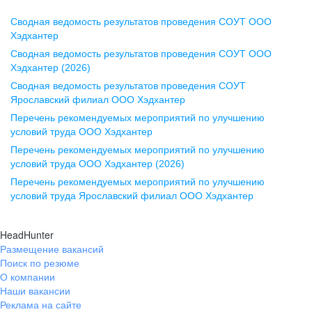
Сводная ведомость результатов проведения СОУТ ООО
Воронеж
Хэдхантер
Сводная ведомость результатов проведения СОУТ ООО
ул. Комиссаржевской, д. 10,
Хэдхантер (2026)
офис 1212
Сводная ведомость результатов проведения СОУТ
+7 473 280-05-05
Ярославский филиал ООО Хэдхантер
pr@vrn.hh.ru
Перечень рекомендуемых мероприятий по улучшению
условий труда ООО Хэдхантер
Казань
Перечень рекомендуемых мероприятий по улучшению
ул. Спартаковская, д. 2А, этаж 3,
условий труда ООО Хэдхантер (2026)
помещение 15
Перечень рекомендуемых мероприятий по улучшению
условий труда Ярославский филиал ООО Хэдхантер
+7 843 212-12-50
pr@kzn.hh.ru
HeadHunter
Размещение вакансий
Екатеринбург
Поиск по резюме
ул. Боевых Дружин, стр. 20,
О компании
5 этаж, офис 505, 521
Наши вакансии
Реклама на сайте
+7 343 226-79-99