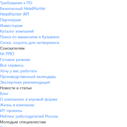
Требования к ПО
pr@ural.hh.ru
Безопасный HeadHunter
HeadHunter API
Краснодар
Партнерам
Инвесторам
ул. Янковского, д. 169, 7 этаж,
Каталог компаний
706 каб.
Поиск по вакансиям в Кузьмино
+7 861 205-55-57
Сетка: соцсеть для нетворкинга
pr@krd.hh.ru
Соискателям
hh PRO
Готовое резюме
Владивосток
Все сервисы
пер. Ланинский д. 4, офис 3.4
Хочу у вас работать
Производственный календарь
+7 423 202-33-28
Экспертная рекомендация
pr@dv.hh.ru
Новости и статьи
Блог
Новосибирск
О компаниях в игровой форме
Жизнь в компании
ул. Большевистская, д. 35,
ИТ-проекты
помещение 21
Рейтинг работодателей России
+7 383 207-94-64
Молодым специалистам