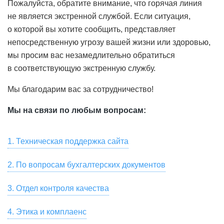
Пожалуйста, обратите внимание, что горячая линия
не является экстренной службой. Если ситуация,
о которой вы хотите сообщить, представляет
непосредственную угрозу вашей жизни или здоровью,
мы просим вас незамедлительно обратиться
в соответствующую экстренную службу.
Мы благодарим вас за сотрудничество!
Мы на связи по любым вопросам:
1. Техническая поддержка сайта
Для связи со службой технической поддержки
2. По вопросам бухгалтерских документов
пользователей, для замечаний по работе сайта и
Скачать сканы бухгалтерских документов, актов сверки,
предложений по улучшению качества услуг,
3. Отдел контроля качества
заказать их оригиналы вы можете в разделе «Мой Счет
предоставляемых HeadHunter, пожалуйста, напишите
Если вы хотите оставить отзыв о сервисе или
— Акты» онлайн-кабинета вашей компании на hh.ru.
на почту
4. Этика и комплаенс
support@hh.ru
или позвоните по номеру
появились замечания, пожелания, касающиеся
Также вы можете написать на почту
spp1doc@hh.ru
или