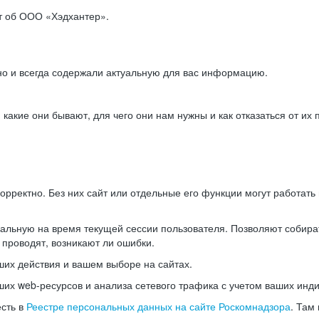
ет об ООО «Хэдхантер».
но и всегда содержали актуальную для вас информацию.
акие они бывают, для чего они нам нужны и как отказаться от их 
рректно. Без них сайт или отдельные его функции могут работат
альную на время текущей сессии пользователя. Позволяют собира
 проводят, возникают ли ошибки.
их действия и вашем выборе на сайтах.
х web-ресурсов и анализа сетевого трафика с учетом ваших инд
есть в
Реестре персональных данных на сайте Роскомнадзора
. Там