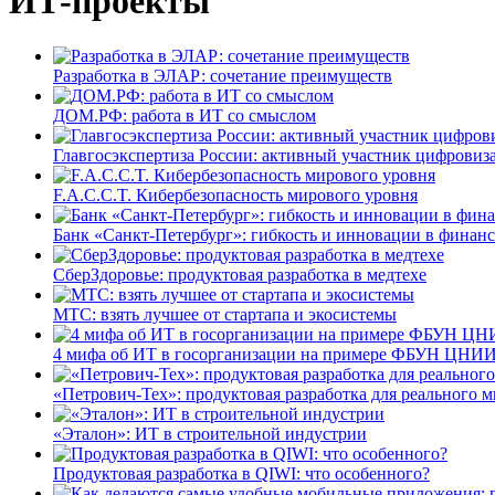
ИТ-проекты
Разработка в ЭЛАР: сочетание преимуществ
ДОМ.РФ: работа в ИТ со смыслом
Главгосэкспертиза России: активный участник цифровиз
F.A.C.C.T. Кибербезопасность мирового уровня
Банк «Санкт-Петербург»: гибкость и инновации в финан
СберЗдоровье: продуктовая разработка в медтехе
МТС: взять лучшее от стартапа и экосистемы
4 мифа об ИТ в госорганизации на примере ФБУН ЦНИИ
«Петрович-Тех»: продуктовая разработка для реального м
«Эталон»: ИТ в строительной индустрии
Продуктовая разработка в QIWI: что особенного?