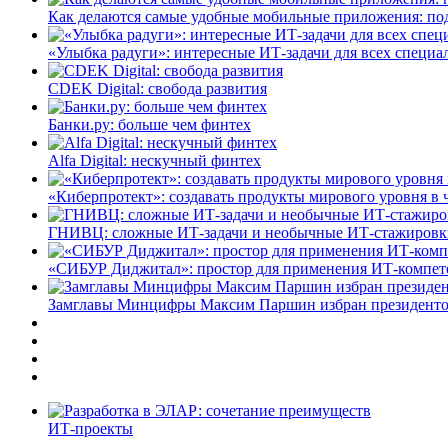
Как делаются самые удобные мобильные приложения: по
«Улыбка радуги»: интересные ИТ-задачи для всех специа
CDEK Digital: свобода развития
Банки.ру: больше чем финтех
Alfa Digital: нескучный финтех
«Киберпротект»: создавать продукты мирового уровня в
ГНИВЦ: сложные ИТ‑задачи и необычные ИТ‑стажировк
«СИБУР Диджитал»: простор для применения ИТ-компе
Замглавы Минцифры Максим Паршин избран президенто
ИТ-проекты