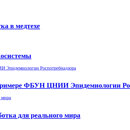
ка в медтехе
косистемы
а примере ФБУН ЦНИИ Эпидемиологии Ро
ботка для реального мира