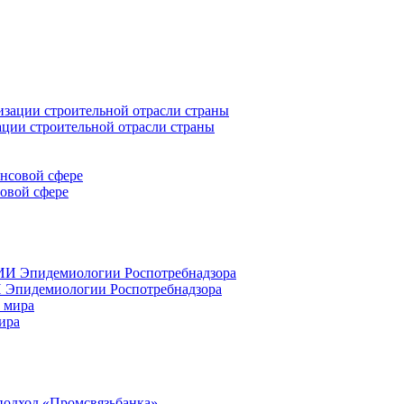
ации строительной отрасли страны
совой сфере
 Эпидемиологии Роспотребнадзора
ира