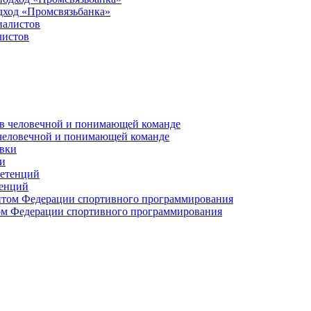
дход «Промсвязьбанка»
листов
 человечной и понимающей команде
и
тенций
м Федерации спортивного программирования