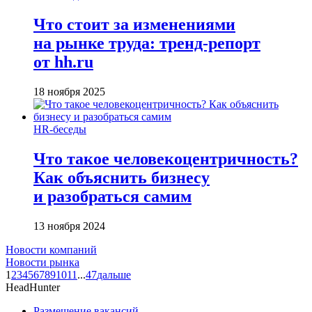
Что стоит за изменениями
на рынке труда: тренд-репорт
от hh.ru
18 ноября 2025
HR-беседы
Что такое человеко­центричность?
Как объяснить бизнесу
и разобраться самим
13 ноября 2024
Новости компаний
Новости рынка
1
2
3
4
5
6
7
8
9
10
11
...
47
дальше
HeadHunter
Размещение вакансий