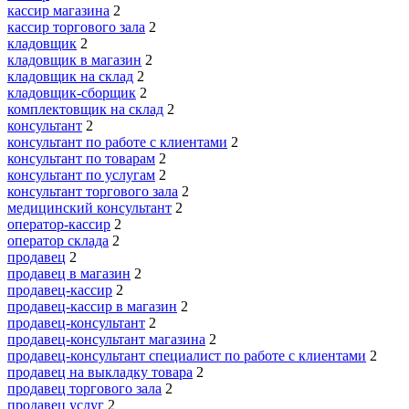
кассир магазина
2
кассир торгового зала
2
кладовщик
2
кладовщик в магазин
2
кладовщик на склад
2
кладовщик-сборщик
2
комплектовщик на склад
2
консультант
2
консультант по работе с клиентами
2
консультант по товарам
2
консультант по услугам
2
консультант торгового зала
2
медицинский консультант
2
оператор-кассир
2
оператор склада
2
продавец
2
продавец в магазин
2
продавец-кассир
2
продавец-кассир в магазин
2
продавец-консультант
2
продавец-консультант магазина
2
продавец-консультант специалист по работе с клиентами
2
продавец на выкладку товара
2
продавец торгового зала
2
продавец услуг
2