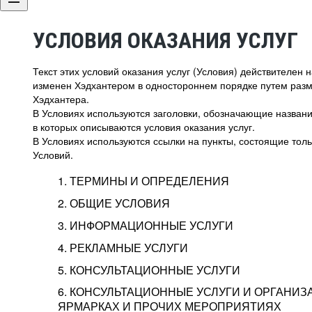
УСЛОВИЯ ОКАЗАНИЯ УСЛУГ
Текст этих условий оказания услуг (Условия) действителен
изменен Хэдхантером в одностороннем порядке путем раз
Хэдхантера.
В Условиях используются заголовки, обозначающие название
в которых описываются условия оказания услуг.
В Условиях используются ссылки на пункты, состоящие тольк
Условий.
1. ТЕРМИНЫ И ОПРЕДЕЛЕНИЯ
2. ОБЩИЕ УСЛОВИЯ
3. ИНФОРМАЦИОННЫЕ УСЛУГИ
1.1. Хэдхантер, или
Хэдхантер, ООО «Хэдх
4. РЕКЛАМНЫЕ УСЛУГИ
HeadHunter, или
г. Москва, внутригор
2.1. Типы и статусы регистрации
5. КОНСУЛЬТАЦИОННЫЕ УСЛУГИ
Исполнитель
Тверской,
2-я
Брестска
Типы регистрации
3.1. Предоставление доступа к базе данн
2.2. Активация услуг
6. КОНСУЛЬТАЦИОННЫЕ УСЛУГИ И ОРГАНИЗ
о трудоустройстве с возможностью просмо
Описание и активация
ЯРМАРКАХ И ПРОЧИХ МЕРОПРИЯТИЯХ
Хэдхантер — администра
2.1.1. Заказчику может быть присвоен один
4.0. Общие условия оказания рекламных ус