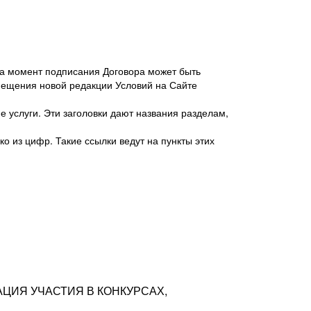
 на момент подписания Договора может быть
мещения новой редакции Условий на Сайте
 услуги. Эти заголовки дают названия разделам,
о из цифр. Такие ссылки ведут на пункты этих
антер», ИНН 7718620740, адрес: 125047,
одская территория Муниципальный округ
я улица, дом 48, помещ. 25
ых резюме с предложениями Соискателей
АЦИЯ УЧАСТИЯ В КОНКУРСАХ,
тра контактной информации Соискателя
тор сайтов: hh.ru, talantix.ru и других
 из Типов регистраций.
луг