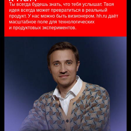
HeadHunter::Коммерческий департамент
HeadHunter::Департамент маркетинга
7200000 - 16800000 so'm
Ты всегда будешь знать, что тебя услышат.
Твоя
Team Lead TrustML
сегодня
24 июл. 2026
Ташкент
идея всегда может превратиться в реальный
HeadHunter::Analytics/Data Science
150000 ₽
з/п не указана
продукт.
У нас можно быть визионером. hh.ru даёт
29 июл. 2026
Санкт-Петербург
Ташкент
масштабное поле для технологических
Менеджер по продажам B2B (сегмент SMB)
з/п не указана
и продуктовых экспериментов.
HeadHunter::Телефонные продажи
Москва
Key Account Manager (EdTech)
5 авг. 2026
HeadHunter::Коммерческий департамент
97000 - 161000 ₽
сегодня
Ярославль
150000 ₽
Ярославль