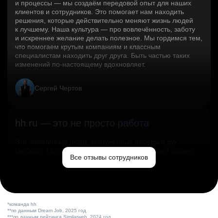
и процессы — мы создаём передовой опыт для наших
клиентов и сотрудников. Это помогает нам находить
решения, которые действительно меняют жизнь людей
к лучшему. Наша культура — про вовлечённость, заботу
и искреннее желание делать полезное. Мы гордимся тем,
что помогаем крутым компаниям и классным
специалистам находить друг друга. Быть частью таких
изменений по‑настоящему вдохновляет.
Сергей Чертов
hh.ru — это не просто работа
Это эмпатичные люди, заслуженные победы и дух
свободы. Мы помогаем миру и создаём лучший сервис
Все отзывы сотрудников
по поиску работы в стране.
Ольга Емельянова
*команда hh
**по данным Dream Job, 2025 год
***по данным рейтинга Similarweb, 2024 год