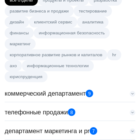
все отделы
продукты и проекты
разработка
развитие бизнеса и продажи
тестирование
дизайн
клиентский сервис
аналитика
финансы
информационная безопасность
маркетинг
корпоративное развитие рынков и капиталов
hr
axo
информационные технологии
юриспруденция
коммерческий департамент
9
Аналитик данных (направление Enterprise продаж)
телефонные продажи
8
HeadHunter::Коммерческий департамент
сегодня
Менеджер по продажам в сегменте среднего и крупного
департамент маркетинга и pr
з/п не указана
7
бизнеса
Москва