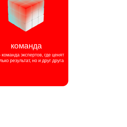
команда
команда экспертов, где ценят
лько результат, но и друг друга