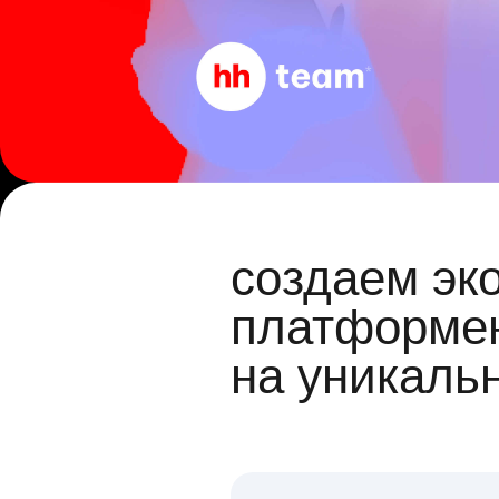
создаем эк
платформен
на уникаль