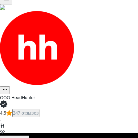
ООО
HeadHunter
4,5
247 отзывов
·