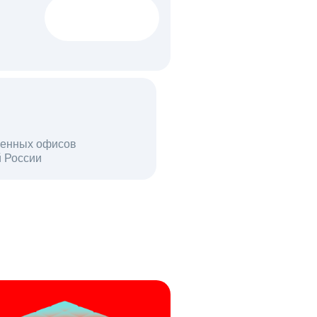
1522 тыс
вакансий
18 млн
енных офисов
й России
пользователей в день