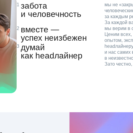
забота
мы не «зак
человечески
и человечность
за каждым р
За каждой в
вместе —
мы верим в с
Ценим всех, 
успех неизбежен
опытом, эксп
думай
headлайнеру
и нас самих 
как headлайнер
в неизвестн
Зато честно