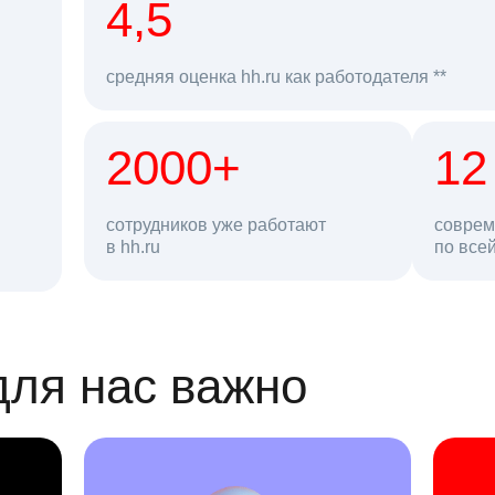
рд
4,5
средняя оценка hh.ru как работодателя **
2000+
68 млн
12
сотрудников уже работают
соврем
в hh.ru
резюме в базе
по все
ансии
для нас важно