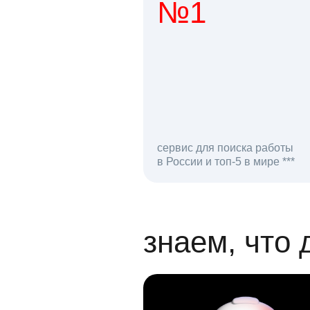
№1
1 мл
сервис для поиска работы
в России и топ-5 в мире ***
откликов на вак
знаем, что 