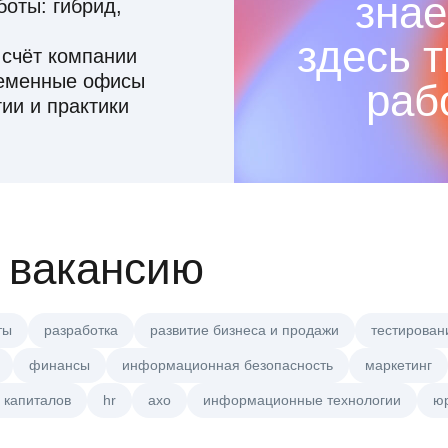
знае
оты: гибрид,
здесь 
 счёт компании
ременные офисы
раб
ии и практики
 вакансию
ты
разработка
развитие бизнеса и продажи
тестирован
финансы
информационная безопасность
маркетинг
 капиталов
hr
axo
информационные технологии
ю