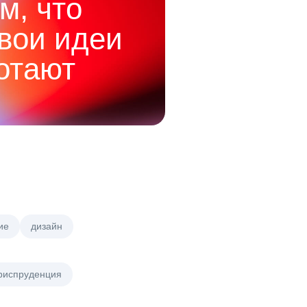
м, что
твои идеи
отают
ие
дизайн
риспруденция