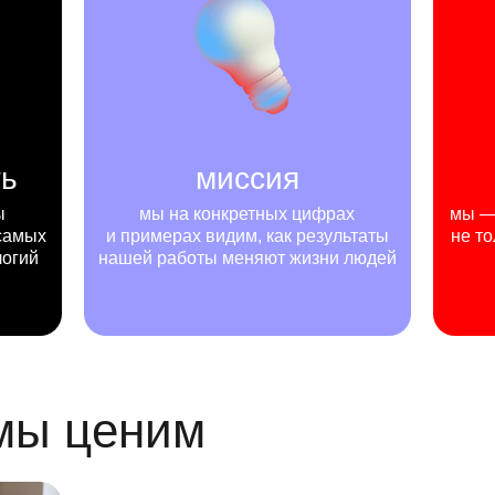
ть
миссия
ы
мы на конкретных цифрах
мы — 
самых
и примерах видим, как результаты
не то
логий
нашей работы меняют жизни людей
 мы ценим