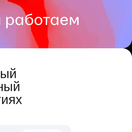
ый
ный
гиях