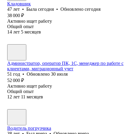
Кладовщик
47
лет
•
Была
сегодня
•
Обновлено
сегодня
38 000
₽
Активно ищет работу
Общий опыт
14
лет
5
месяцев
Администратор, оператор ПК, 1С, менеджер по работе с
клиентами, миграционный учет
51
год
•
Обновлено
30 июля
52 000
₽
Активно ищет работу
Общий опыт
12
лет
11
месяцев
Водитель погрузчика
38
лет
•
Был
вчера
•
Обновлено
вчера